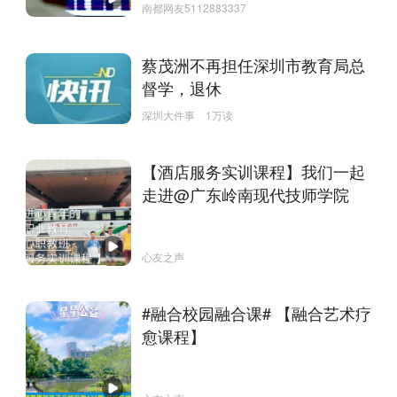
南都网友5112883337
蔡茂洲不再担任深圳市教育局总
督学，退休
深圳大件事
1万读
【酒店服务实训课程】我们一起
走进@广东岭南现代技师学院
心友之声
#融合校园融合课# 【融合艺术疗
愈课程】