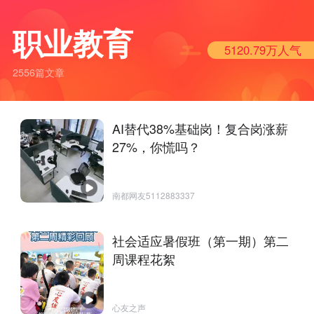
职业教育
5120.79万
人气
2556篇文章
AI替代38%基础岗！复合岗涨薪
27%，你慌吗？
南都网友5112883337
社会适应暑假班（第一期）第二
周课程花絮
心友之声