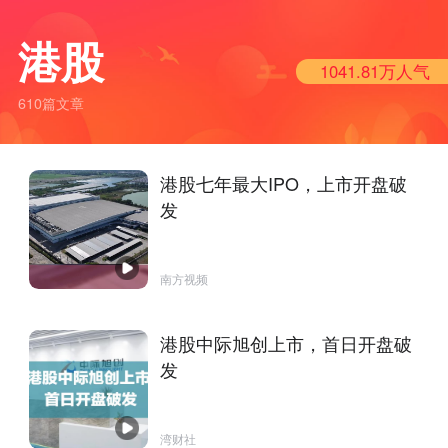
港股
1041.81万
人气
610篇文章
港股七年最大IPO，上市开盘破
发
南方视频
港股中际旭创上市，首日开盘破
发
湾财社