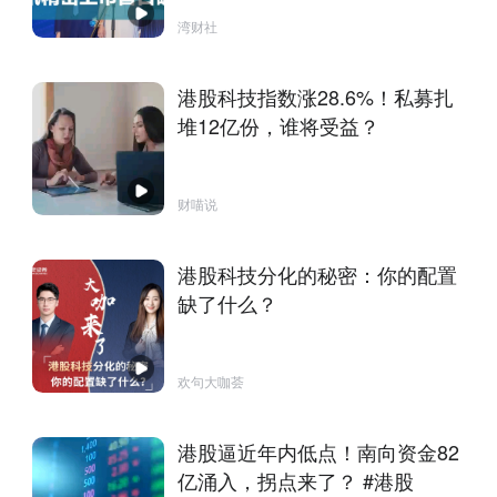
湾财社
港股科技指数涨28.6%！私募扎
堆12亿份，谁将受益？
财喵说
港股科技分化的秘密：你的配置
缺了什么？
欢句大咖荟
港股逼近年内低点！南向资金82
亿涌入，拐点来了？ #港股