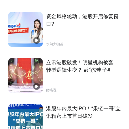
资金风格轮动，港股开启修复窗
口?
欢句大咖荟
立讯港股破发！明星机构被套，
转型逻辑生变？ #消费电子#
财喵说
港股年内最大IPO！“果链一哥”立
讯精密上市首日破发