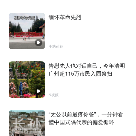
缅怀革命先烈
小塘荷花
告慰先人也对话自己，今年清明
广州超115万市民入园祭扫
N视频
“太公以前最疼你爸”，一分钟看
懂中国式隔代亲的偏爱循环