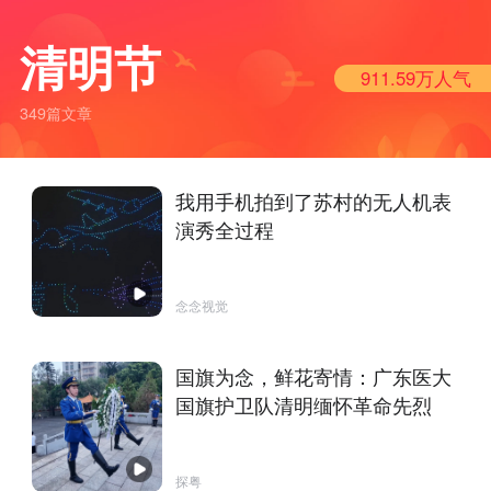
清明节
911.59万
人气
349篇文章
我用手机拍到了苏村的无人机表
演秀全过程
念念视觉
国旗为念，鲜花寄情：广东医大
国旗护卫队清明缅怀革命先烈
探粤