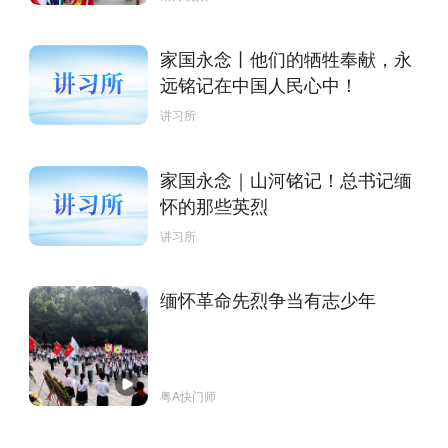
家国永念丨他们的牺牲奉献，永
远铭记在中国人民心中！
讲习所
家国永念｜山河铭记！总书记缅
怀的那些英烈
讲习所
缅怀革命先烈争当有志少年
粤A快门师