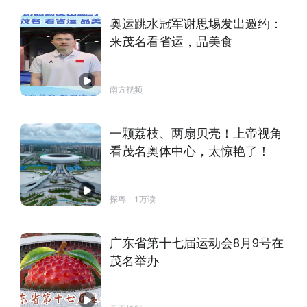
奥运跳水冠军谢思埸发出邀约：
来茂名看省运，品美食
南方视频
一颗荔枝、两扇贝壳！上帝视角
看茂名奥体中心，太惊艳了！
探粤
1万读
广东省第十七届运动会8月9号在
茂名举办