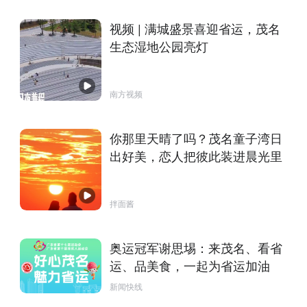
视频 | 满城盛景喜迎省运，茂名
生态湿地公园亮灯
南方视频
你那里天晴了吗？茂名童子湾日
出好美，恋人把彼此装进晨光里
拌面酱
奥运冠军谢思埸：来茂名、看省
运、品美食，一起为省运加油
新闻快线