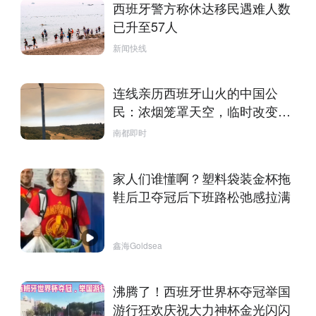
西班牙警方称休达移民遇难人数
已升至57人
新闻快线
连线亲历西班牙山火的中国公
民：浓烟笼罩天空，临时改变行
程
南都即时
家人们谁懂啊？塑料袋装金杯拖
鞋后卫夺冠后下班路松弛感拉满
鑫海Goldsea
沸腾了！西班牙世界杯夺冠举国
游行狂欢庆祝大力神杯金光闪闪