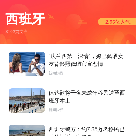
西班牙
2.96亿
人气
3102篇文章
“法兰西第一深情”，姆巴佩晒女
友背影照低调官宣恋情
新闻快线
休达欲将千名未成年移民送至西
班牙本土
新闻快线
西班牙警方：约7.35万名移民已