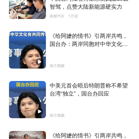
智驾，点赞大陆新能源硬实力
南都汽车
1万读
《给阿嬷的情书》引两岸共鸣，
国台办：两岸同胞对中华文化有
共同传承
南方视频
中美元首会晤后特朗普称不希望
台湾“独立”，国台办回应
南方视频
《给阿嬷的情书》引两岸共鸣，