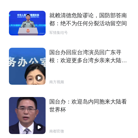
就赖清德危险谬论，国防部答南
都：绝不为任何分裂活动留空间
军情集结号
国台办回应台湾演员回广东寻
根：欢迎更多台湾乡亲来大陆找
祖地祠堂
南方视频
国台办：欢迎岛内同胞来大陆看
世界杯
南都官微