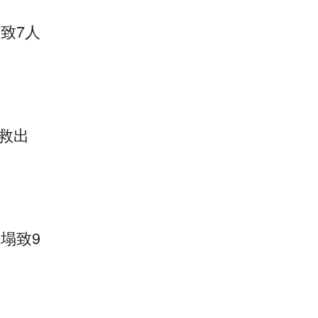
致7人
救出
塌致9