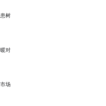
隐患树
冷暖对
方市场