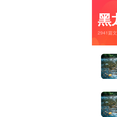
黑
2941篇