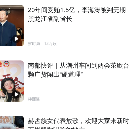
20年间受贿1.5亿，李海涛被判无期
黑龙江省副省长
察时局
12万读
南都快评｜从潮州车间到两会茶歇
颗广货闯出“硬道理”
拌面酱
赫哲族女代表放歌，欢迎大家来新