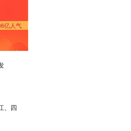
36亿
人气
发
江、四