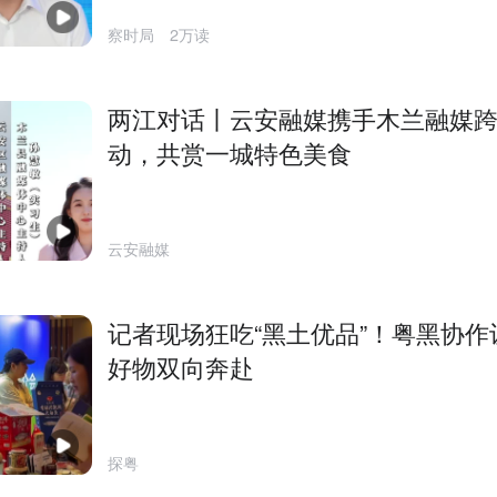
察时局
2万读
两江对话丨云安融媒携手木兰融媒
动，共赏一城特色美食
云安融媒
记者现场狂吃“黑土优品”！粤黑协作
好物双向奔赴
探粤