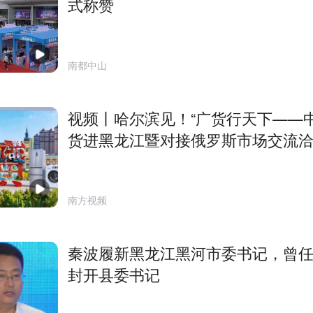
式称赞
南都中山
视频丨哈尔滨见！“广货行天下——
货进黑龙江暨对接俄罗斯市场交流
会 ”将举行
南方视频
秦波履新黑龙江黑河市委书记，曾
封开县委书记