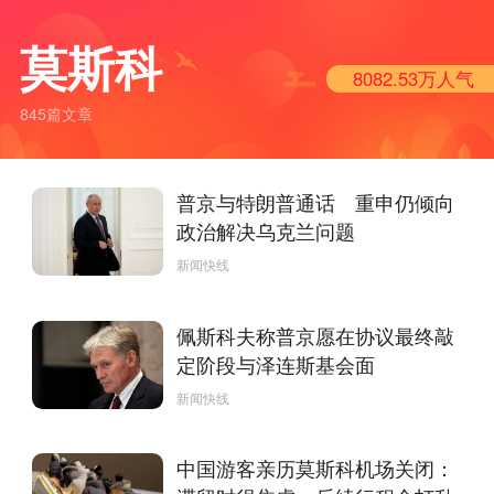
莫斯科
8082.53万
人气
845篇文章
普京与特朗普通话 重申仍倾向
政治解决乌克兰问题
新闻快线
佩斯科夫称普京愿在协议最终敲
定阶段与泽连斯基会面
新闻快线
中国游客亲历莫斯科机场关闭：