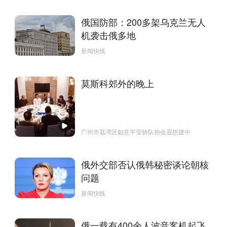
俄国防部：200多架乌克兰无人
机袭击俄多地
新闻快线
莫斯科郊外的晚上
广州市荔湾区如意平安骑队协会遐想建中
俄外交部否认俄韩秘密谈论朝核
问题
新闻快线
俄一载有400余人波音客机起飞