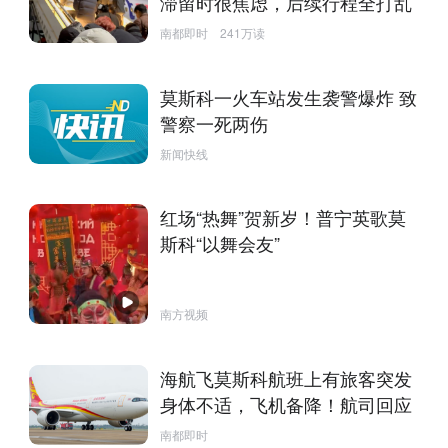
滞留时很焦虑，后续行程全打乱
南都即时
241万读
莫斯科一火车站发生袭警爆炸 致
警察一死两伤
新闻快线
红场“热舞”贺新岁！普宁英歌莫
斯科“以舞会友”
南方视频
海航飞莫斯科航班上有旅客突发
身体不适，飞机备降！航司回应
南都即时