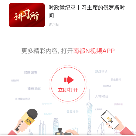
时政微纪录丨习主席的俄罗斯时
间
讲习所