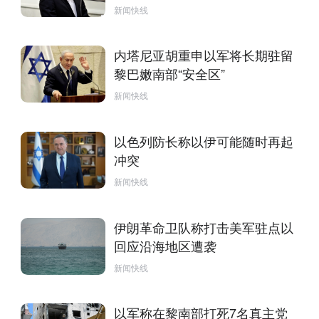
新闻快线
内塔尼亚胡重申以军将长期驻留
黎巴嫩南部“安全区”
新闻快线
以色列防长称以伊可能随时再起
冲突
新闻快线
伊朗革命卫队称打击美军驻点以
回应沿海地区遭袭
新闻快线
以军称在黎南部打死7名真主党