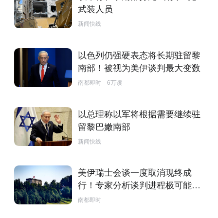
武装人员
新闻快线
以色列仍强硬表态将长期驻留黎
南部！被视为美伊谈判最大变数
南都即时
6万读
以总理称以军将根据需要继续驻
留黎巴嫩南部
新闻快线
美伊瑞士会谈一度取消现终成
行！专家分析谈判进程极可能反
复
南都即时