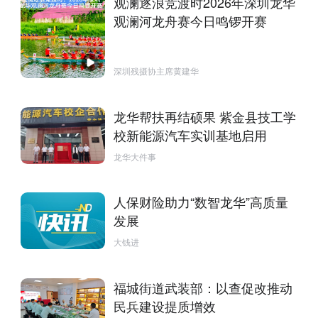
观澜逐浪竞渡时2026年深圳龙华
观澜河龙舟赛今日鸣锣开赛
深圳残摄协主席黄建华
龙华帮扶再结硕果 紫金县技工学
校新能源汽车实训基地启用
龙华大件事
人保财险助力“数智龙华”高质量
发展
大钱进
福城街道武装部：以查促改推动
民兵建设提质增效