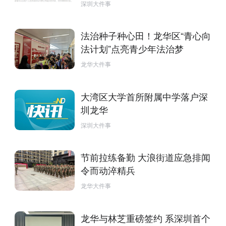
深圳大件事
法治种子种心田！龙华区“青心向
法计划”点亮青少年法治梦
龙华大件事
大湾区大学首所附属中学落户深
圳龙华
深圳大件事
节前拉练备勤 大浪街道应急排闻
令而动淬精兵
龙华大件事
龙华与林芝重磅签约 系深圳首个