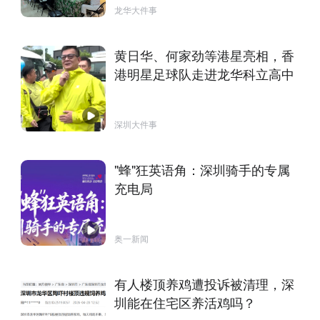
龙华大件事
黄日华、何家劲等港星亮相，香
港明星足球队走进龙华科立高中
深圳大件事
"蜂"狂英语角：深圳骑手的专属
充电局
奥一新闻
有人楼顶养鸡遭投诉被清理，深
圳能在住宅区养活鸡吗？