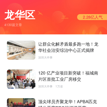
龙华区
2.28亿
人气
4130篇文章
让群众化解矛盾最多跑一地！龙
华社会治安综治中心正式揭牌
深圳大件事
120 亿产业项目新突破！福城南
片区首批工业厂房移交
深圳大件事
1万读
顶尖球员齐聚龙华！APBA匹克