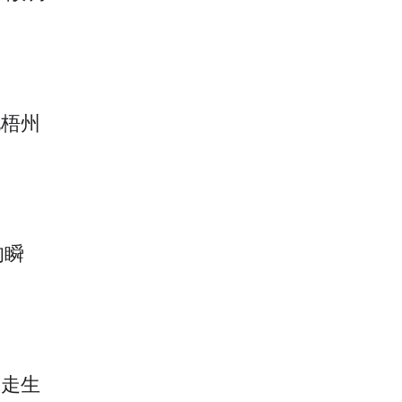
现梧州
的瞬
拿走生