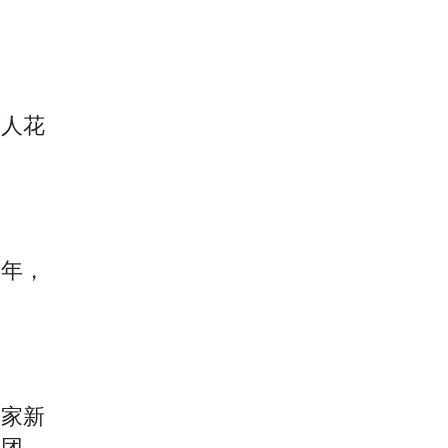
有人花
多年，
国家新
表团讨