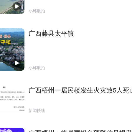
小邱航拍
广西藤县太平镇
小邱航拍
广西梧州一居民楼发生火灾致5人死
新闻快线