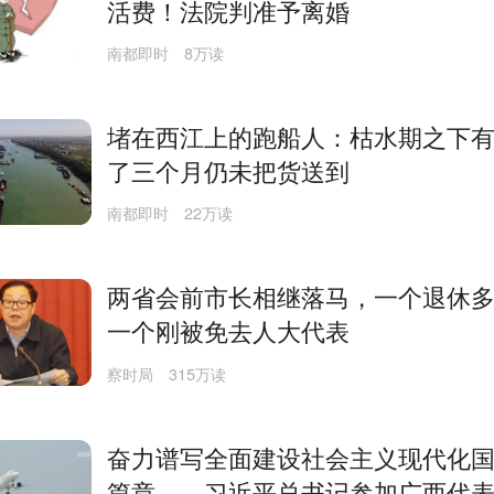
活费！法院判准予离婚
南都即时
8万读
堵在西江上的跑船人：枯水期之下
了三个月仍未把货送到
南都即时
22万读
两省会前市长相继落马，一个退休
一个刚被免去人大代表
察时局
315万读
奋力谱写全面建设社会主义现代化
篇章——习近平总书记参加广西代