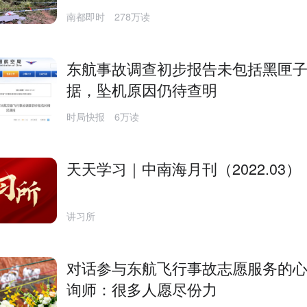
南都即时
278万读
东航事故调查初步报告未包括黑匣
据，坠机原因仍待查明
时局快报
6万读
天天学习｜中南海月刊（2022.03）
讲习所
对话参与东航飞行事故志愿服务的
询师：很多人愿尽份力