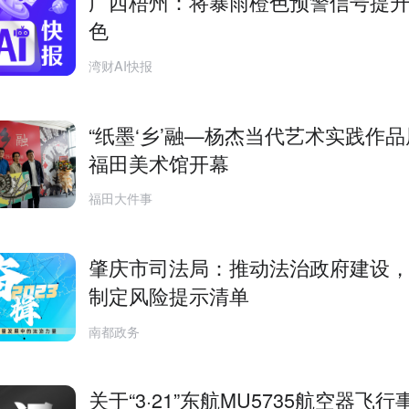
广西梧州：将暴雨橙色预警信号提
色
湾财AI快报
“纸墨‘乡’融—杨杰当代艺术实践作品
福田美术馆开幕
福田大件事
肇庆市司法局：推动法治政府建设
制定风险提示清单
南都政务
关于“3·21”东航MU5735航空器飞