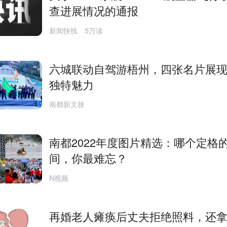
查进展情况的通报
新闻快线
5万读
六城联动自驾游梧州，四张名片展
独特魅力
南都新文旅
南都2022年度图片精选：哪个定格
间，你最难忘？
N视频
再婚老人瘫痪后丈夫拒绝照料，还