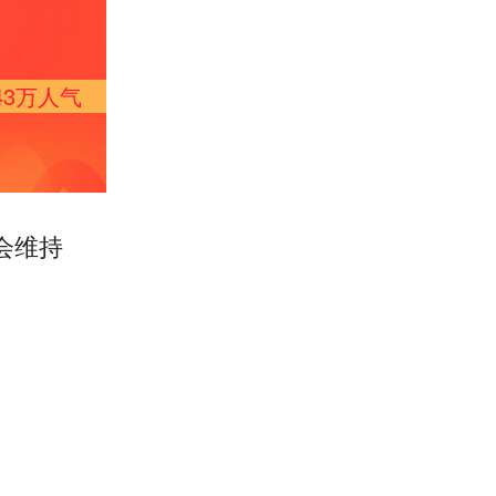
43万
人气
会维持