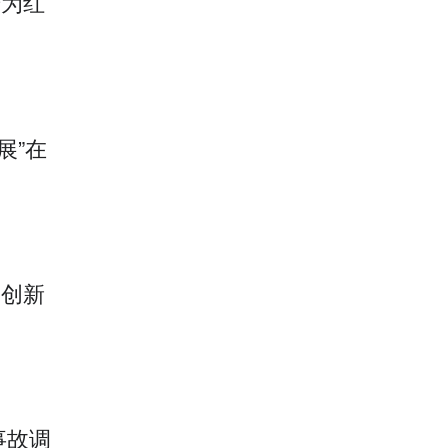
升为红
展”在
，创新
行事故调