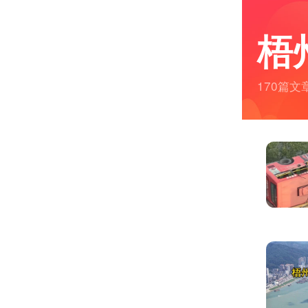
梧
170篇文