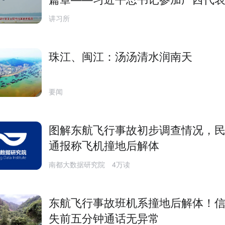
论引发热烈反响
讲习所
珠江、闽江：汤汤清水润南天
要闻
图解东航飞行事故初步调查情况，
通报称飞机撞地后解体
南都大数据研究院
4万读
东航飞行事故班机系撞地后解体！
失前五分钟通话无异常