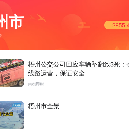
州市
2855.
章
梧州公交公司回应车辆坠翻致3死：
线路运营，保证安全
南都即时
梧州市全景