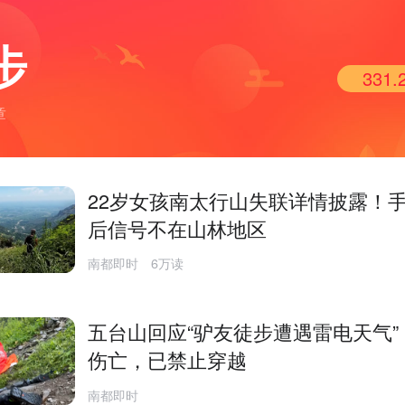
步
331.
章
22岁女孩南太行山失联详情披露！
后信号不在山林地区
南都即时
6万读
五台山回应“驴友徒步遭遇雷电天气”
伤亡，已禁止穿越
南都即时