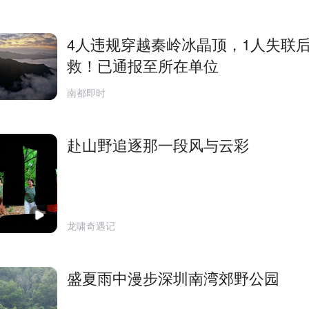
4人违规穿越秦岭冰晶顶，1人失联
救！已通报至所在单位
南都即时
赴山野追逐那一段风与云彩
龙啸奇遇记
盛夏雨中漫步深圳南湾郊野公园