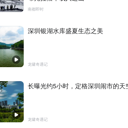
南都即时
深圳银湖水库盛夏生态之美
龙啸奇遇记
长曝光约5小时，定格深圳闹市的天
龙啸奇遇记