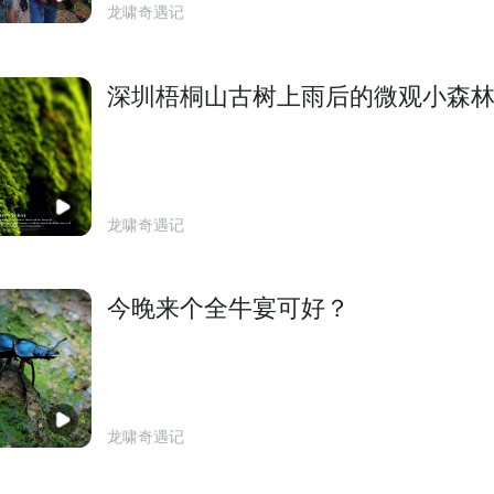
龙啸奇遇记
深圳梧桐山古树上雨后的微观小森
龙啸奇遇记
今晚来个全牛宴可好？
龙啸奇遇记