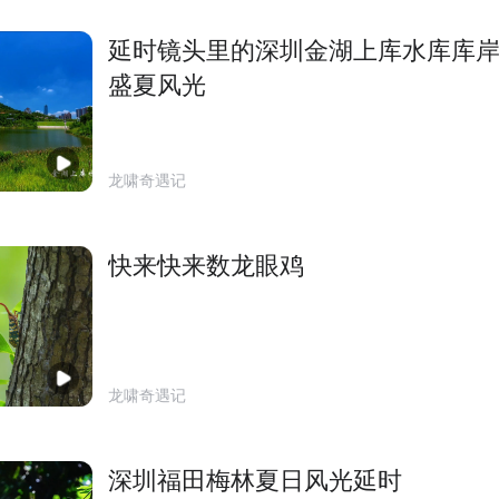
延时镜头里的深圳金湖上库水库库
盛夏风光
龙啸奇遇记
快来快来数龙眼鸡
龙啸奇遇记
深圳福田梅林夏日风光延时