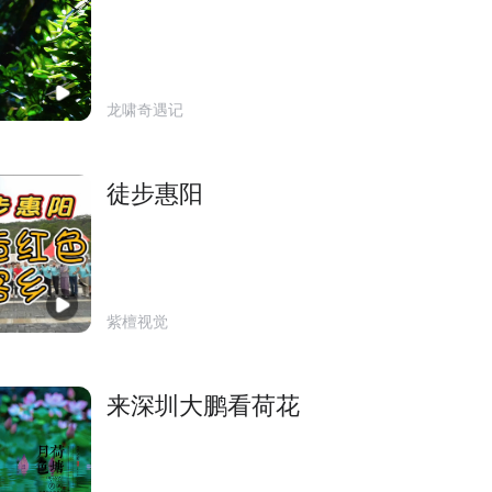
龙啸奇遇记
徒步惠阳
紫檀视觉
来深圳大鹏看荷花