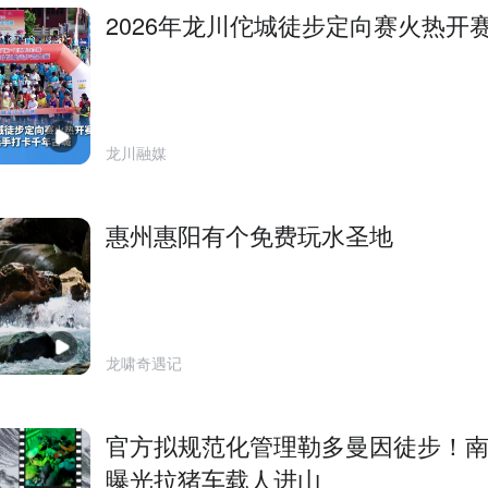
2026年龙川佗城徒步定向赛火热开
龙川融媒
惠州惠阳有个免费玩水圣地
龙啸奇遇记
官方拟规范化管理勒多曼因徒步！
曝光拉猪车载人进山