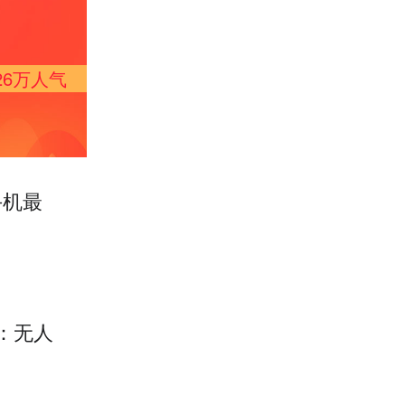
26万
人气
手机最
：无人