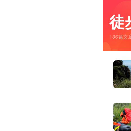
徒
136篇文