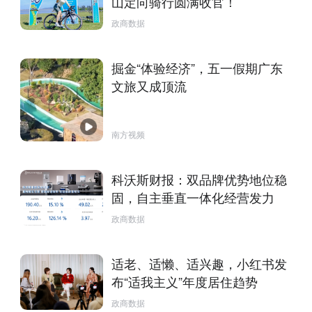
山定向骑行圆满收官！
政商数据
掘金“体验经济”，五一假期广东
文旅又成顶流
南方视频
科沃斯财报：双品牌优势地位稳
固，自主垂直一体化经营发力
政商数据
适老、适懒、适兴趣，小红书发
布“适我主义”年度居住趋势
政商数据