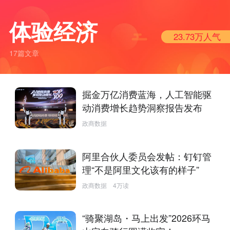
体验经济
23.73万
人气
17篇文章
掘金万亿消费蓝海，人工智能驱
动消费增长趋势洞察报告发布
政商数据
阿里合伙人委员会发帖：钉钉管
理“不是阿里文化该有的样子”
政商数据
4万读
“骑聚湖岛・马上出发”2026环马