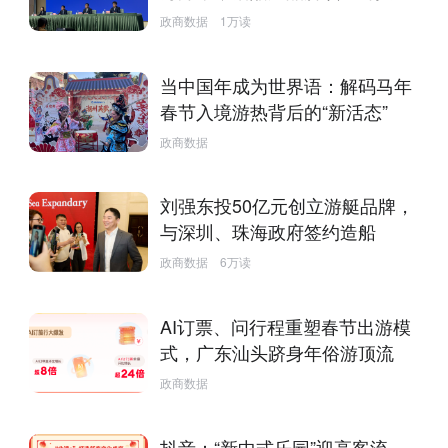
政商数据
1万读
当中国年成为世界语：解码马年
春节入境游热背后的“新活态”
政商数据
刘强东投50亿元创立游艇品牌，
与深圳、珠海政府签约造船
政商数据
6万读
AI订票、问行程重塑春节出游模
式，广东汕头跻身年俗游顶流
政商数据
抖音：“新中式乐园”迎高客流，