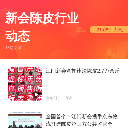
新会陈皮行业
21.08万
人气
动态
16篇文章
江门新会查扣违法陈皮2.7万余斤
南都江门
1万读
全国首个！江门新会携手京东物
流打造陈皮第三方公共监管仓