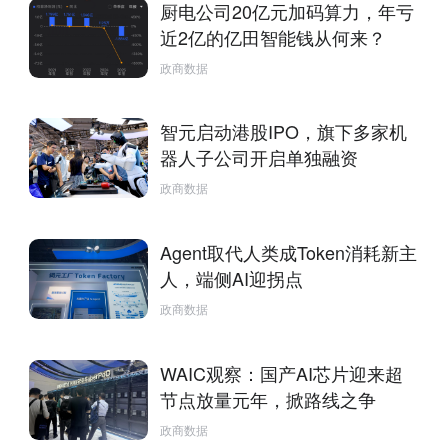
厨电公司20亿元加码算力，年亏
近2亿的亿田智能钱从何来？
政商数据
智元启动港股IPO，旗下多家机
器人子公司开启单独融资
政商数据
Agent取代人类成Token消耗新主
人，端侧AI迎拐点
政商数据
WAIC观察：国产AI芯片迎来超
节点放量元年，掀路线之争
政商数据