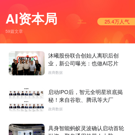
AI资本局
25.4万
人气
59篇文章
沐曦股份联合创始人离职后创
业，新公司曝光：也做AI芯片
政商数据
启动IPO后，智元全明星班底揭
秘！来自谷歌、腾讯等大厂
政商数据
具身智能蚂蚁灵波确认启动首轮