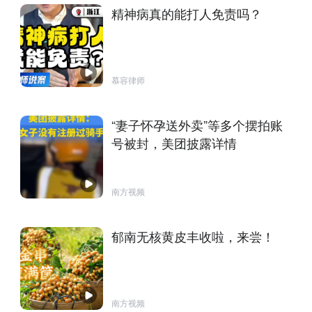
精神病真的能打人免责吗？
慕容律师
“妻子怀孕送外卖”等多个摆拍账
号被封，美团披露详情
南方视频
郁南无核黄皮丰收啦，来尝！
南方视频