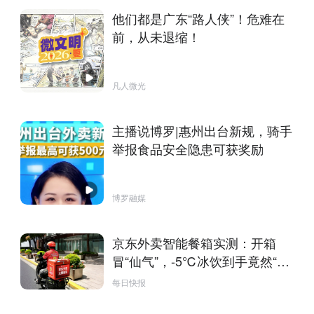
他们都是广东“路人侠”！危难在
前，从未退缩！
凡人微光
主播说博罗|惠州出台新规，骑手
举报食品安全隐患可获奖励
博罗融媒
京东外卖智能餐箱实测：开箱
冒“仙气”，-5℃冰饮到手竟然“冻
手”
每日快报