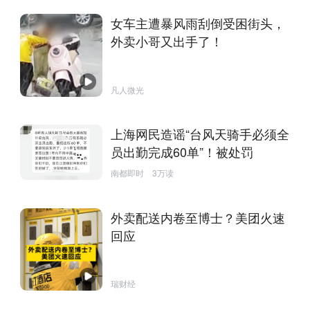
女车主遭暴风雨刮倒受困街头，
外卖小哥又出手了！
凡人微光
上海网民造谣“台风天骑手必须全
员出勤完成60单”！被处罚
南都即时
3万读
外卖配送内卷至博士？美团火速
回应
瑞财经