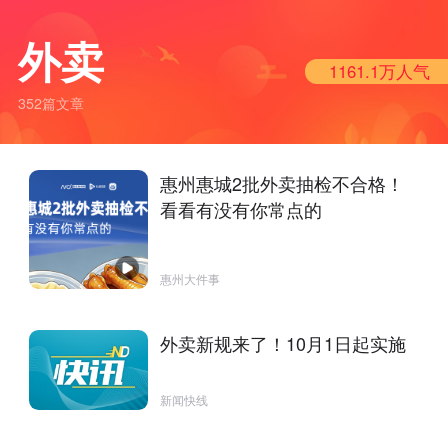
外卖
1161.1万
人气
352篇文章
惠州惠城2批外卖抽检不合格！
看看有没有你常点的
惠州大件事
外卖新规来了！10月1日起实施
新闻快线