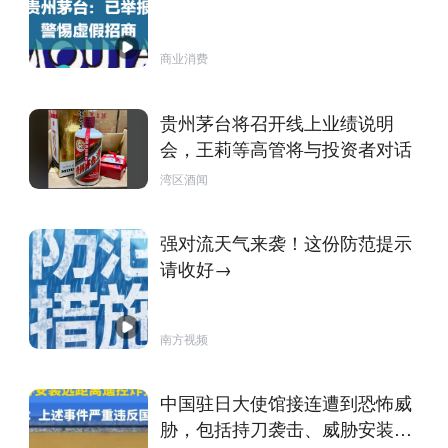
商业消费
贵州茅台将召开线上业绩说明
会，王莉等高管将与投资者对话
湾区酒闻
强对流天气来袭！这份防范提示
请收好→
南方视频
中国驻日大使馆接连遭到恐怖威
胁，包括持刀袭击、威胁安装远