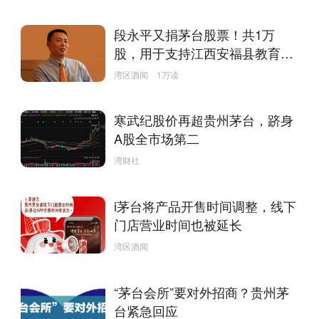
段永平又捐茅台股票！共1万
股，用于支持江西安福县教育工
作
湾区酒闻
1万读
寒武纪股价再超贵州茅台，跻身
A股全市场第二
湾财社
i茅台将产品开售时间调整，线下
门店营业时间也被延长
湾区酒闻
“茅台会所”要对外招商？贵州茅
台紧急回应