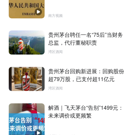
距离遥控炸弹等
南方视频
贵州茅台聘任一名“75后”当财务
总监，代行董秘职责
湾区酒闻
贵州茅台回购新进展：回购股份
超79万股，已支付超11亿元
湾区酒闻
解酒｜飞天茅台“告别”1499元：
未来调价或更频繁