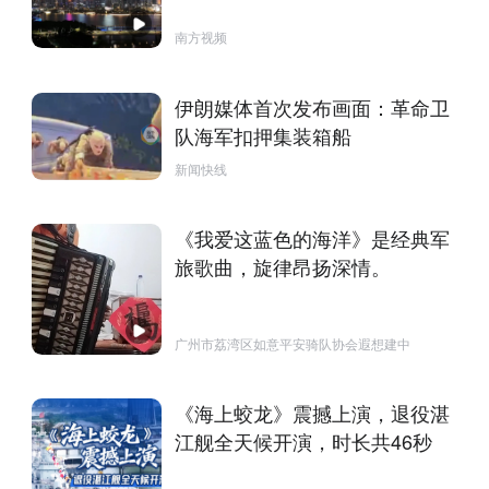
南方视频
伊朗媒体首次发布画面：革命卫
队海军扣押集装箱船
新闻快线
《我爱这蓝色的海洋》是经典军
旅歌曲，旋律昂扬深情。
广州市荔湾区如意平安骑队协会遐想建中
《海上蛟龙》震撼上演，退役湛
江舰全天候开演，时长共46秒