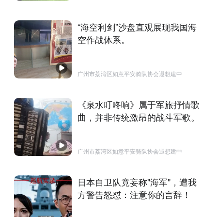
“海空利剑”沙盘直观展现我国海
空作战体系。
广州市荔湾区如意平安骑队协会遐想建中
《泉水叮咚响》属于军旅抒情歌
曲，并非传统激昂的战斗军歌。
广州市荔湾区如意平安骑队协会遐想建中
日本自卫队竟妄称"海军"，遭我
方警告怒怼：注意你的言辞！