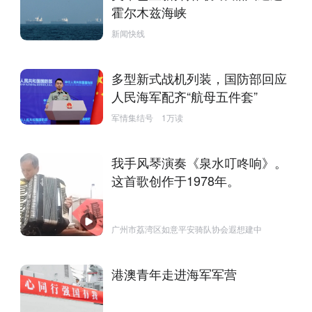
霍尔木兹海峡
新闻快线
多型新式战机列装，国防部回应
人民海军配齐“航母五件套”
军情集结号
1万读
我手风琴演奏《泉水叮咚响》。
这首歌创作于1978年。
广州市荔湾区如意平安骑队协会遐想建中
港澳青年走进海军军营