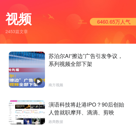
视频
6460.65万
人气
2453篇文章
苏泊尔AI“擦边”广告引发争议，
系列视频全部下架
南方视频
演语科技将赴港IPO？90后创始
人曾就职摩拜、滴滴、剪映
政商数据