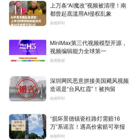
上万条“AI魔改”视频被清理！南
都曾起底滥用AI侵权乱象
南都即时
MiniMax第三代视频模型开源，
视频编辑能力全球第一
政商数据
深圳网民恶意拼接美国飓风视频
造谣是“台风红霞”！被拘留
南都即时
“损坏景德镇瓷柱路灯需赔16
万”系谣言！遇高价索赔可举报
南都即时