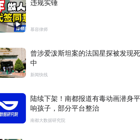
违规实锤
慕容律师
曾涉爱泼斯坦案的法国星探被发现
中
新闻快线
陆续下架！南都报道有毒动画潜身
响孩子，部分平台整治
南都大数据研究院