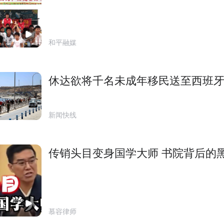
和平融媒
休达欲将千名未成年移民送至西班
新闻快线
传销头目变身国学大师 书院背后的
慕容律师