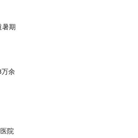
道暑期
8万余
，医院