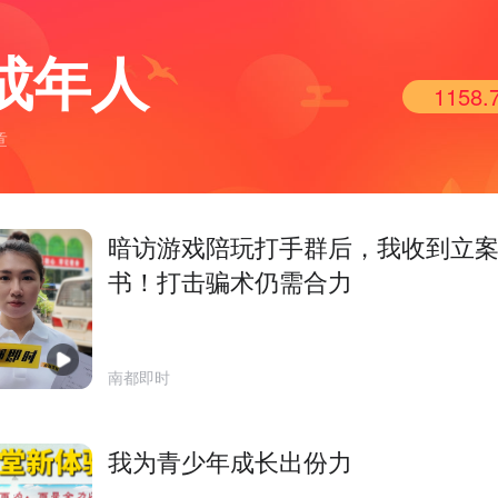
成年人
1158.
章
暗访游戏陪玩打手群后，我收到立
书！打击骗术仍需合力
南都即时
我为青少年成长出份力