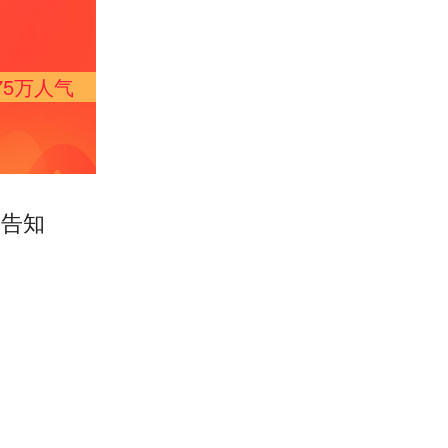
75万
人气
案告知