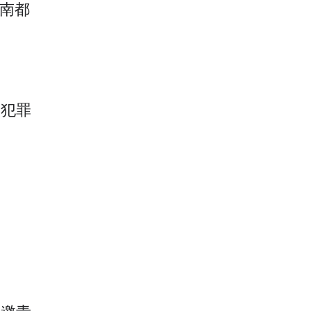
！南都
人犯罪
赛邀青