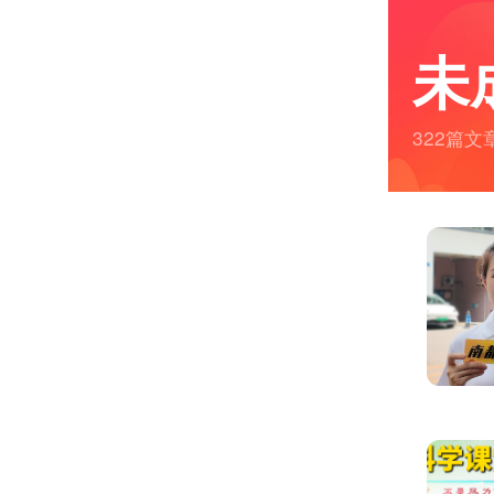
未
322篇文