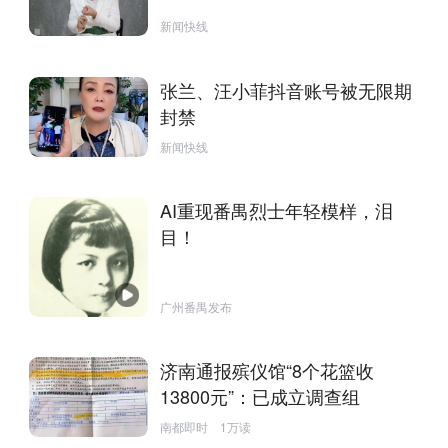
新闻快线
张兰、汪小菲抖音账号被无限期
封禁
新闻快线
AI重现番禺烈士年轻模样，泪
目！
广州番禺发布
济南通报殡仪馆“8个花篮收
13800元”：已成立调查组
南都即时
1万读