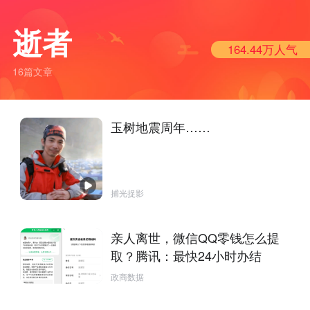
逝者
164.44万
人气
16篇文章
玉树地震周年……
捕光捉影
亲人离世，微信QQ零钱怎么提
取？腾讯：最快24小时办结
政商数据