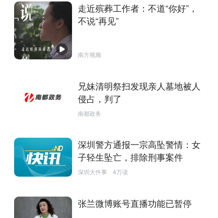
走近殡葬工作者：不道“你好”，
不说“再见”
南方视频
兄妹清明祭扫发现亲人墓地被人
侵占，判了
南都政务
深圳警方通报一宗高坠警情：女
子轻生坠亡，排除刑事案件
深圳大件事
4万读
张兰微博账号直播功能已暂停