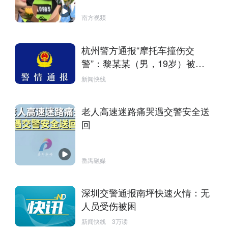
南方视频
杭州警方通报“摩托车撞伤交
警”：黎某某（男，19岁）被刑
事拘留
新闻快线
老人高速迷路痛哭遇交警安全送
回
番禺融媒
深圳交警通报南坪快速火情：无
人员受伤被困
新闻快线
3万读