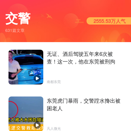
交警
2555.53万
人气
631篇文章
无证、酒后驾驶五年来6次被
查！这一次，他在东莞被刑拘
南都东莞
东莞虎门暴雨，交警蹚水搀出被
困老人
凡人微光