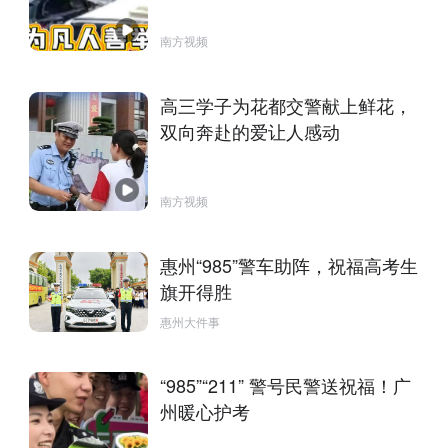
南方视频
高三学子为花都交警献上鲜花，
双向奔赴的爱让人感动
南方视频
惠州“985”警车助阵，祝福高考生
旗开得胜
惠州大件事
“985”“211” 警号民警送祝福！广
州暖心护考