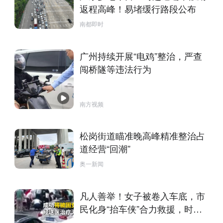
返程高峰！易堵缓行路段公布
南都即时
广州持续开展“电鸡”整治，严查
闯桥隧等违法行为
南方视频
松岗街道瞄准晚高峰精准整治占
道经营“回潮”
奥一新闻
凡人善举！女子被卷入车底，市
民化身“抬车侠”合力救援，时长
共25秒