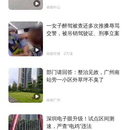
南都中山
一女子醉驾被查还多次推搡辱骂
交警，被吊销驾驶证、刑事立案
南都官微
2万读
部门请回答：整治见效，广州南
站旁一小区外草坪不臭了
南都广州
深圳电子眼升级！试点区间测
速，严查“电鸡”违法