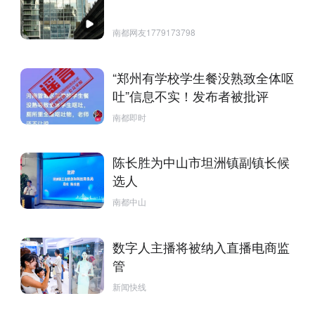
南都网友1779173798
“郑州有学校学生餐没熟致全体呕
吐”信息不实！发布者被批评
南都即时
陈长胜为中山市坦洲镇副镇长候
选人
南都中山
数字人主播将被纳入直播电商监
管
新闻快线