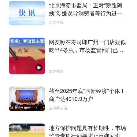
北京海淀市监局：正对“鹅腿阿
姨”涉嫌误导消费者等行为进一步
核查
新闻快线
网友称在寿司郎广州一门店疑似
吃出4条虫，市场监管部门已立
案调查，记者实探：客流暂未受
影响
南方视频
截至2025年底“四新经济”个体工
商户达4010.9万户
反垄断前沿
地方保护问题具有长期性，市场
监管专项行动要防止反弹回潮