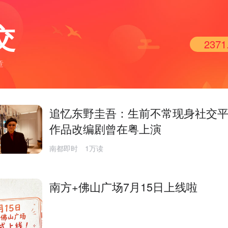
交
2371
章
追忆东野圭吾：生前不常现身社交
作品改编剧曾在粤上演
南都即时
1万读
南方+佛山广场7月15日上线啦