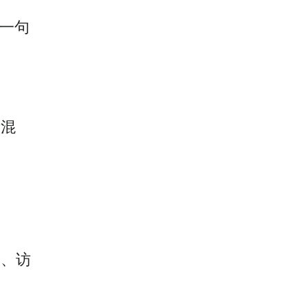
可一句
意混
读、访