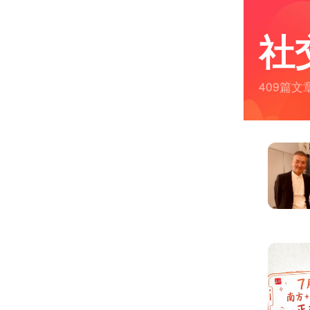
社
409篇文