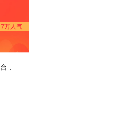
.7万
人气
平台，