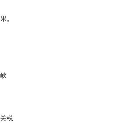
龙果。
海峡
%关税