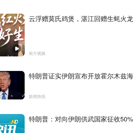
云浮赠莫氏鸡煲，湛江回赠生蚝火
南方视频
特朗普证实伊朗宣布开放霍尔木兹
新闻快线
特朗普：对向伊朗供武国家征收50