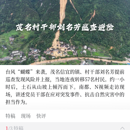
台风“蝴蝶”来袭，茂名信宜的镇、村干部刘名芳提前
巡查发现风险并上报，当地连夜转移57名村民。约一小
时后，土石从山坡上倾泻而下。南都、N视频走访现
场，讲述党员干部在应对突发事件、抗击自然灾害中的
担当作为。
特稿
现场
快评
1
/3 特稿