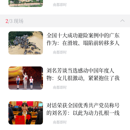
南都即时
2
/3 现场
全国十大成功避险案例中的广东
作为：在滑坡、塌陷前转移多人
南都即时
刘名芳谈当选感动中国年度人
物：女儿很激动，紧紧抱住了我
南都即时
对话荣获全国优秀共产党员称号
的刘名芳：以此为动力扎根一线
南都即时