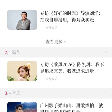
专访《好好的时光》导演刘洋：
拍戏自嗨没用，得观众买账
南都娱乐
查看更多
2
/4 综艺
专访《乘风2026》陈凯琳：我不
是追求完美，我就追求进步
南都娱乐
3
/4 音乐
广州歌手梁山山：勇敢挥拍，就
已经拥有成功的机会