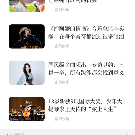
南都娱乐
《给阿嬷的情书》音乐总监李奕
瀚：在每个音符都流过很多眼泪
南都娱乐
国民级金曲频出，专访尹约：日
拱一卒，所有跋涉都会找到意义
南都娱乐
13岁斩获9项国际大奖，少年大
提琴家王天佑的“弦上人生”
南都娱乐