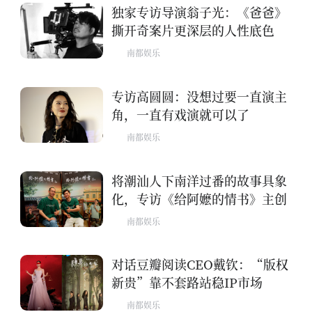
独家专访导演翁子光：《爸爸》
撕开奇案片更深层的人性底色
南都娱乐
专访高圆圆：没想过要一直演主
角，一直有戏演就可以了
南都娱乐
将潮汕人下南洋过番的故事具象
化，专访《给阿嬷的情书》主创
南都娱乐
对话豆瓣阅读CEO戴钦：“版权
新贵”靠不套路站稳IP市场
南都娱乐