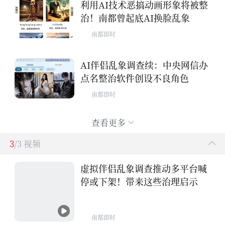
利用AI技术恶搞动画形象将被整
治！南都曾起底AI换脸乱象
南都即时
AI伴侣乱象调查续：中央网信办
点名整治软件创设不良角色
南都即时
查看更多
3
/3 视频
虚拟伴侣乱象调查推动多平台喊
停或下架！带来这些治理启示
南都即时