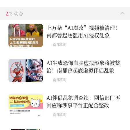
2
/3 动态
上万条“AI魔改”视频被清理！
南都曾起底滥用AI侵权乱象
南都即时
AI生成恐怖血腥虚拟形象将被整
治！南都曾起底虚拟伴侣乱象
南都即时
AI伴侣乱象调查续：网信部门再
回应称涉事平台正配合整改
南都即时