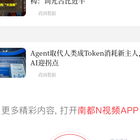
构：词元占比近半
政商数据
业
Agent取代人类成Token消耗新主
AI迎拐点
政商数据