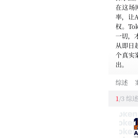
在这场
率，让
权。T
一切，
从即日
个真实
出。
综述
1
/3 综