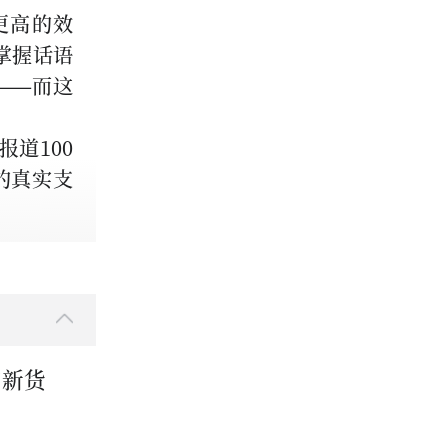
更高的效
掌握话语
——而这
道100
的真实支
与新货