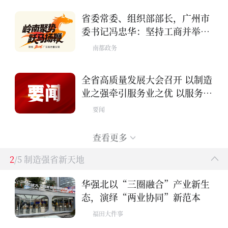
省委常委、组织部部长，广州市
委书记冯忠华：坚持工商并举两
业融合，加快建设具有国际竞争
南都政务
力的现代化产业体系
全省高质量发展大会召开 以制造
业之强牵引服务业之优 以服务业
之优增进制造业之强 在两业协同
要闻
发展中增创新优势实现新突破 黄
坤明讲话 孟凡利黄楚平林克庆出
查看更多
席
2
/5 制造强省新天地
华强北以“三圈融合”产业新生
态，演绎“两业协同”新范本
福田大件事