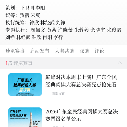
策划：王卫国 李阳
统筹：贺蓓 宋爽
执行统筹：钟欣 林经武 刘铮
专题执行：周佩文 黄茜 许晓蕾 朱蓉婷 余晓宇 朱俊毅
刘铮 林经武 钟欣 肖阳 李行
速览赛事
启动发布
大咖共读
深读
评论
1
/5 速览赛事
巅峰对决本周末上演！广东全民
经典阅读大赛总决赛亮点抢先看
南都文化
2026广东全民经典阅读大赛总决
赛晋级名单公示