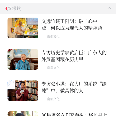
4
/5 深读
文远竹谈王阳明：破“心中
贼”何以成为现代人的精神药
方？
南都文化
专访历史学家黄启臣：广东人的
外贸基因藏在历史里
南都文化
专访张小满：在大厂的系统“缝
隙”中，做具体的人
南都文化
80后著名女作家春树：移民身上