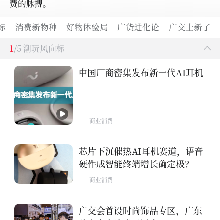
费的脉搏。
标
消费新物种
好物体验局
广货进化论
广交上新了
1
/5 潮玩风向标
中国厂商密集发布新一代AI耳机
商业消费
芯片下沉催热AI耳机赛道，语音
硬件成智能终端增长确定极？
商业消费
广交会首设时尚饰品专区，广东