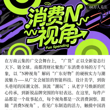
66万人关注
在万商云集的广交会舞台上，“广货”正以全新姿态行
天下、链全球。南都湾财社聚焦广东消费市场的万千气
象，以“N种视角”解码“广东好物”的硬核实力与潮
流魅力——从广交会展馆的智能科技、设计美学，到街
头巷尾的国潮文创、顶流“潮玩”；从老字号焕新的匠
心传承，到新锐品牌突围的年轻表达。在这里，每件产
品都是一个故事起点，每个视角都是一次消费洞察。跟
随“消费N视角”，看见广东制造的活力，触摸中国消