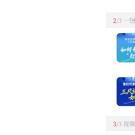
2
/3 一
3
/3 视