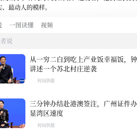
实、最动人的模样。
说
一图读懂
视频
斗者说
从一穷二白到吃上产业饭幸福饭，
讲述一个苏北村庄逆袭
时局快报
三分钟办结赴港澳签注，广州证件
显湾区速度
时局快报