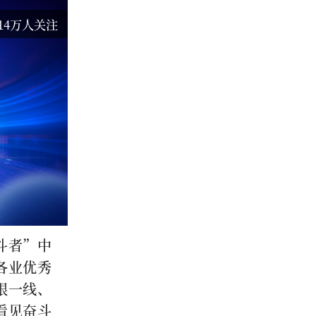
14万人关注
斗者”中
各业优秀
根一线、
看见奋斗