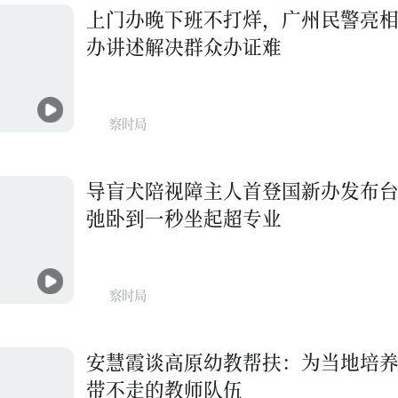
上门办晚下班不打烊，广州民警亮
办讲述解决群众办证难
察时局
导盲犬陪视障主人首登国新办发布
弛卧到一秒坐起超专业
察时局
安慧霞谈高原幼教帮扶：为当地培
带不走的教师队伍