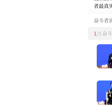
者最真
奋斗者
1
/3 奋