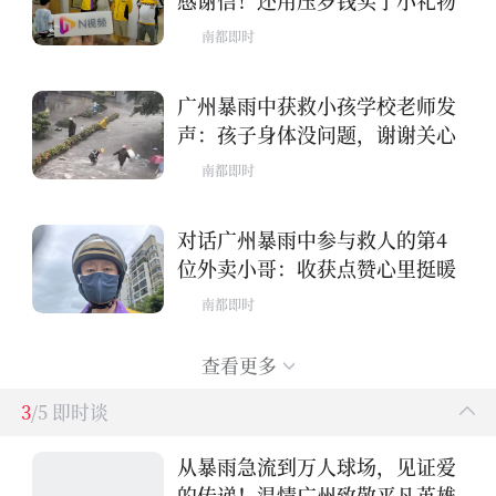
感谢信！还用压岁钱买了小礼物
南都即时
广州暴雨中获救小孩学校老师发
声：孩子身体没问题，谢谢关心
南都即时
对话广州暴雨中参与救人的第4
位外卖小哥：收获点赞心里挺暖
南都即时
查看更多
3
/5 即时谈
从暴雨急流到万人球场，见证爱
的传递！温情广州致敬平凡英雄