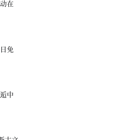
活动在
馆日免
邂逅中
斯古文