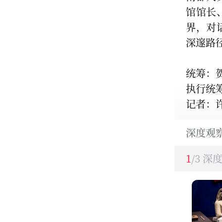
馆馆长
界，对
深邃路
统筹：贺
执行统
记者：许
深度观
1
/3 深