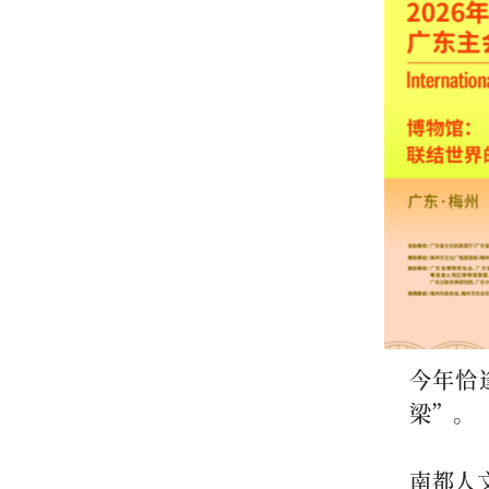
今年恰
梁”。
南都人