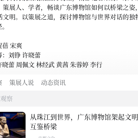
、策展人、学者，畅谈广东博物馆如何以桥梁之姿
话文明。以策展之道，探讨博物馆与世界对话的独
径。
蓓 宋爽
筹：刘铮 许晓蕾
晓蕾 周佩文 林经武 黄茜 朱蓉婷 李行
察
策展人说
动态资讯
度观察
从珠江到世界，广东博物馆架起文
互鉴桥梁