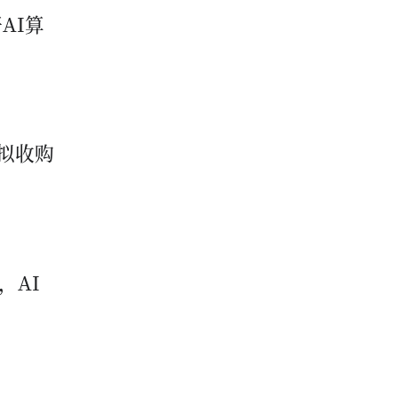
AI算
拟收购
，AI