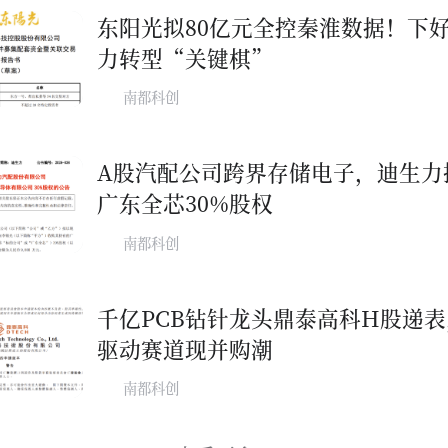
东阳光拟80亿元全控秦淮数据！下好
力转型“关键棋”
南都科创
A股汽配公司跨界存储电子，迪生力
广东全芯30%股权
南都科创
千亿PCB钻针龙头鼎泰高科H股递表
驱动赛道现并购潮
南都科创