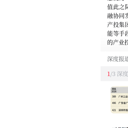
值此之
融协同
产投集
能等手
的产业
深度报
1
/3 深