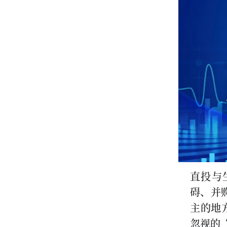
直投与
碍、并
主的地
忽视的