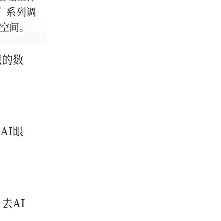
”系列调
空间。
识的数
AI眼
去AI