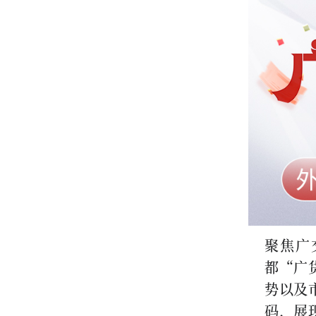
聚焦广
都“广
势以及
码，展