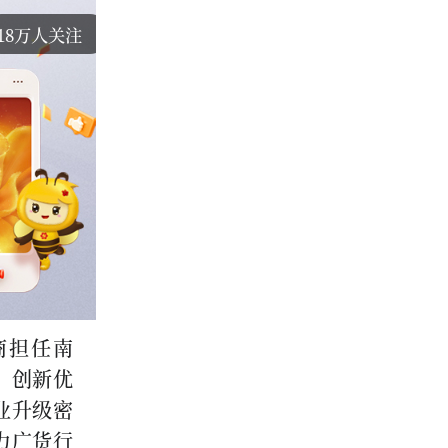
18万人关注
商担任南
、创新优
业升级密
力广货行