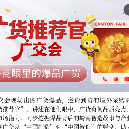
交会现场出圈广货爆品，邀请到访的境外采购
货推荐官”，讲述在他们眼中，广货有何品质亮点
市场潜力。同步挖掘爆品背后的岭南智造故事与产
现广货从“中国制造”到“中国智造”的蜕变，助