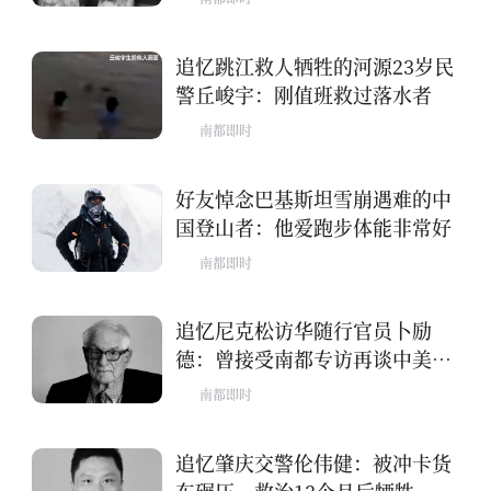
追忆跳江救人牺牲的河源23岁民
警丘峻宇：刚值班救过落水者
南都即时
好友悼念巴基斯坦雪崩遇难的中
国登山者：他爱跑步体能非常好
南都即时
追忆尼克松访华随行官员卜励
德：曾接受南都专访再谈中美关
系
南都即时
追忆肇庆交警伦伟健：被冲卡货
车碾压，救治13个月后牺牲