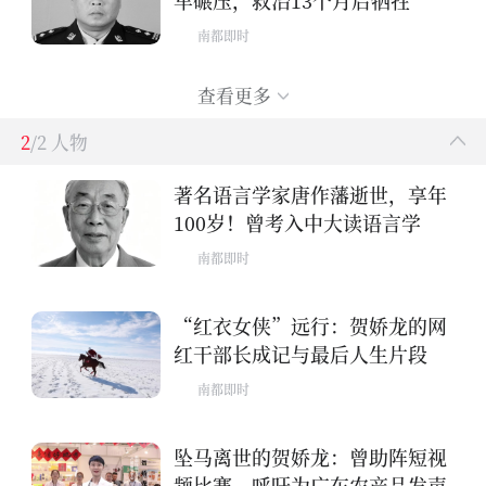
南都即时
查看更多
2
/2 人物
著名语言学家唐作藩逝世，享年
100岁！曾考入中大读语言学
南都即时
“红衣女侠”远行：贺娇龙的网
红干部长成记与最后人生片段
南都即时
坠马离世的贺娇龙：曾助阵短视
频比赛，呼吁为广东农产品发声