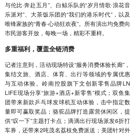
与伦比·奔赴五月”、白鲸乐队的“岁月情歌·浪花音
乐派对”、大茶饭乐团的“我们的港乐时代”，以及
唯锋家族的“青春·心动狂欢夜”。所有演出均免费向
市民游客开放，每晚一场，精彩不重样。
多重福利，覆盖全链消费
记者注意到，活动现场特设“服务消费体验长廊”，
集结文旅、酒店、体育、出行等领域的专属优惠
与互动体验。岭南控股旗下文创新零售品牌LN
LIFE现场分享“旅游+酒店+新零售”模式；双鱼集
团带来新款乒乓球发球机互动体验，击中指定数
量即可赢取奖品；骆驼品牌打造露营休闲区，提
供“叹一下”主题打卡点；滴滴出行现场派发6折打
车券，还带来2吨茂名荔枝免费派送；美团针对外