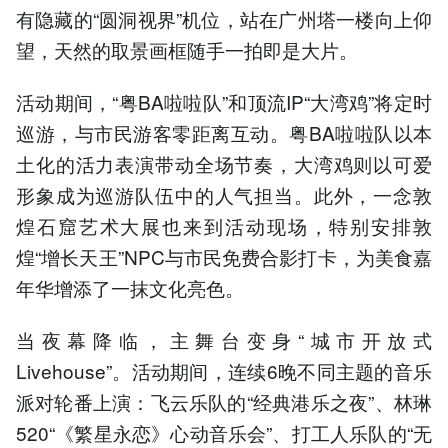
有隐藏的“圆洞视界”机位，站在广州塔一楼向上仰
望，天然的取景画框随手一拍即是大片。
活动期间，“粤BA啦啦队”和顶流IP“大湾鸡”将定时
巡游，与市民游客零距离互动。粤BA啦啦队以本
土化的活力表演带动全场节奏，大湾鸡则以可爱
形象成为巡游队伍中的人气担当。此外，一念敦
煌石窟艺术大展也来到活动现场，特别安排敦
煌“增长天王”NPC与市民免费合影打卡，为美食嘉
年华增添了一抹文化亮色。
当夜幕降临，主舞台变身“城市开放式
Livehouse”。活动期间，连续6晚不同主题的音乐
派对轮番上演：飞云乐队的“经典港乐之夜”、林琳
520“《繁星永恋》心动音乐会”、打工人乐队的“无