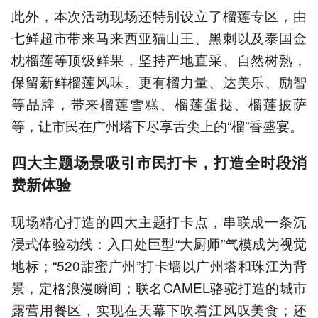
此外，本次活动现场还特别设立了榴莲专区，由
七鲜超市带来马来西亚猫山王、黑刺以及泰国金
枕榴莲等顶级鲜果，坚持产地直采、自然树熟，
保留新鲜榴莲风味。更有榴力量、达美乐、励智
等品牌，带来榴莲雪糕、榴莲蛋挞、榴莲披萨
等，让市民在广州塔下尽享舌尖上的“榴”香盛宴。
四大主题场景吸引市民打卡，打造全时段消
费新体验
现场精心打造的四大主题打卡点，串联成一条沉
浸式体验动线：入口处巨型“大厨师”气模成为视觉
地标；“520甜蜜广州”打卡墙以广州塔和珠江为背
景，定格浪漫瞬间；联名CAMEL骆驼打造的城市
露营用餐区，实现在天幕下吹着江风叹美食；还