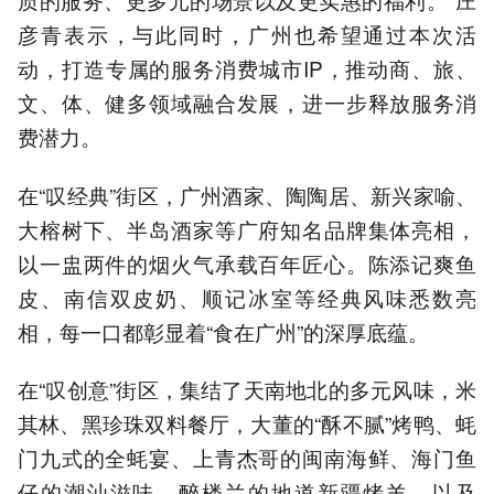
彦青表示，与此同时，广州也希望通过本次活
动，打造专属的服务消费城市IP，推动商、旅、
文、体、健多领域融合发展，进一步释放服务消
费潜力。
在“叹经典”街区，广州酒家、陶陶居、新兴家喻、
大榕树下、半岛酒家等广府知名品牌集体亮相，
以一盅两件的烟火气承载百年匠心。陈添记爽鱼
皮、南信双皮奶、顺记冰室等经典风味悉数亮
相，每一口都彰显着“食在广州”的深厚底蕴。
在“叹创意”街区，集结了天南地北的多元风味，米
其林、黑珍珠双料餐厅，大董的“酥不腻”烤鸭、蚝
门九式的全蚝宴、上青杰哥的闽南海鲜、海门鱼
仔的潮汕滋味、醉楼兰的地道新疆烤羊，以及