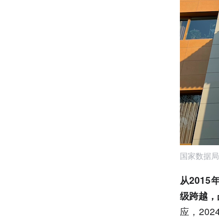
国家数据局
从201
级跨越，
应，20