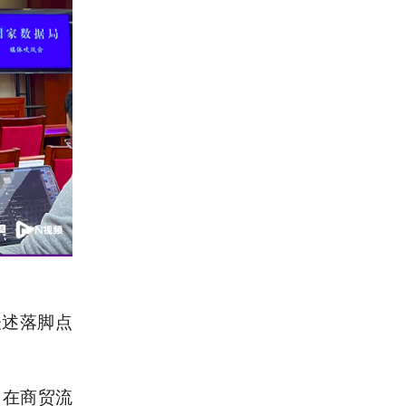
表述落脚点
。在商贸流