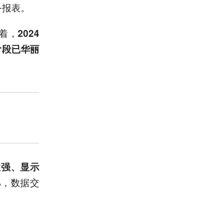
务报表。
着，
2024
阶段已华丽
性强、显示
%，数据交