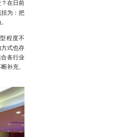
进？在日前
概括为：把
动。
型程度不
的方式也存
结合各行业
不断补充、