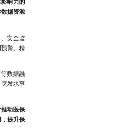
际影响力的
学数据资源
据、安全监
测预警、精
力等数据融
、突发水事
“
推动医保
用，提升保