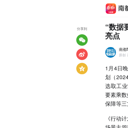
“数据
分享到
亮点
南都
原创
1月4日
划（20
选取工业
要素乘数
保障等三
《行动计
场景主管