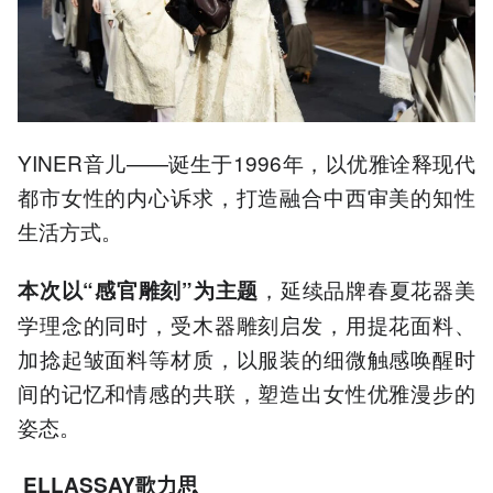
YINER音儿——诞生于1996年，以优雅诠释现代
都市女性的内心诉求，打造融合中西审美的知性
生活方式。
，延续品牌春夏花器美
本次以“感官雕刻”为主题
学理念的同时，受木器雕刻启发，用提花面料、
加捻起皱面料等材质，以服装的细微触感唤醒时
间的记忆和情感的共联，塑造出女性优雅漫步的
姿态。
ELLASSAY
歌力思