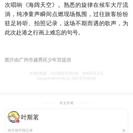
次唱响《海阔天空》。熟悉的旋律在候车大厅流
淌，纯净童声瞬间点燃现场氛围，过往旅客纷纷
驻足聆听、拍照记录，这场不期而遇的歌声，为
此次赴港之行画上难忘的句号。
图片由广州市越秀区少年宫提供
南都N视频，未经授权不得转载、授权联系方式
banquan@nandu.cc. 020-87006626
本文作者
叶斯茗
南方都市报记者