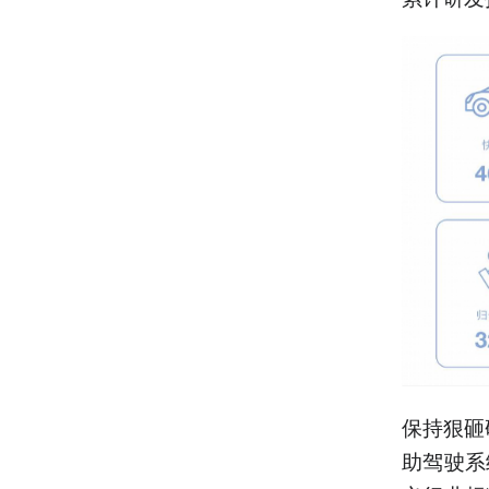
保持狠砸
助驾驶系