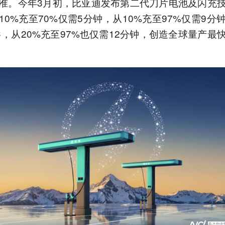
准。今年3月初，比亚迪发布第二代刀片电池及闪充
10%充至70%仅需5分钟，从10%充至97%仅需9分
℃，从20%充至97%也仅需12分钟，创造全球量产最