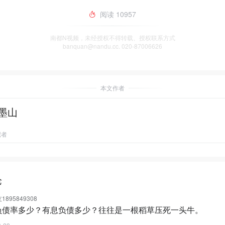
阅读
10957
南都N视频，未经授权不得转载、授权联系方式
banquan@nandu.cc. 020-87006626
本文作者
墨山
记者
论
895849308
负债率多少？有息负债多少？往往是一根稻草压死一头牛。