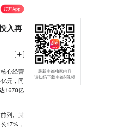
发投入再
项核心经营
最新南都独家内容
请扫码下载南都N视频
4亿元，同
1678亿
业前列。其
长17%，