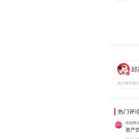
邱
南方都市报
热门评
南都网友1
资产