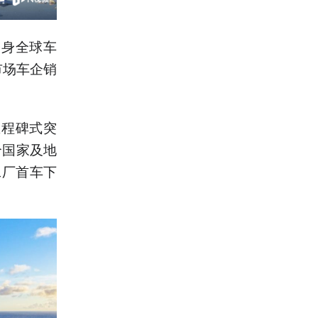
跻身全球车
市场车企销
里程碑式突
个国家及地
工厂首车下
。