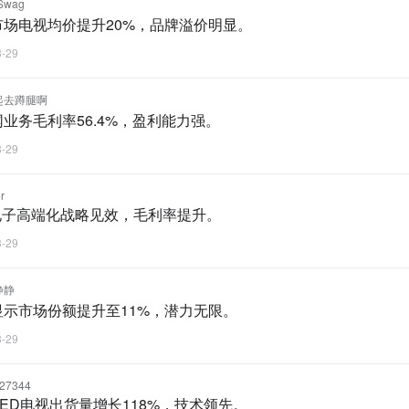
Swag
市场电视均价提升20%，品牌溢价明显。
3-29
起去蹲腿啊
业务毛利率56.4%，盈利能力强。
3-29
r
L电子高端化战略见效，毛利率提升。
3-29
静静
显示市场份额提升至11%，潜力无限。
3-29
s27344
i LED电视出货量增长118%，技术领先。