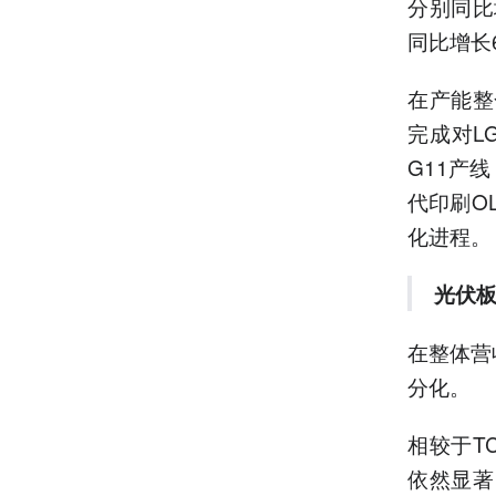
分别同比
同比增长
在产能整
完成对L
G11产
代印刷O
化进程。
光伏
在整体营
分化。
相较于T
依然显著