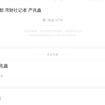
都·湾财社记者 严兆鑫
阅读
3779
南都N视频，未经授权不得转载、授权联系方式
banquan@nandu.cc. 020-87006626
本文作者
兆鑫
记者
论