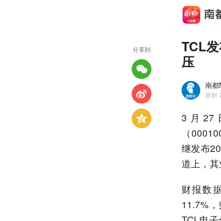
TCL
分享到
压
南都N
原创
3月2
（0001
继发布2
道上，其
财报数据
11.7%
TCL电