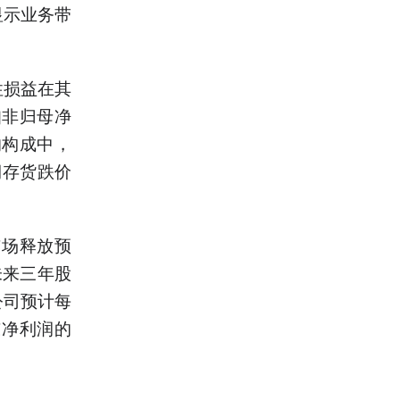
显示业务带
性损益在其
扣非归母净
的构成中，
期存货跌价
市场释放预
未来三年股
公司预计每
东净利润的