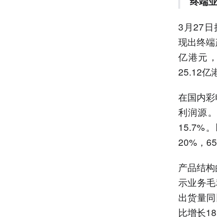
终端
3月27日
现出终端产
亿港元，
25.12
在国内彩
利润源。
15.7
20%，
产品结构
示业务毛利
出货量同
比增长1