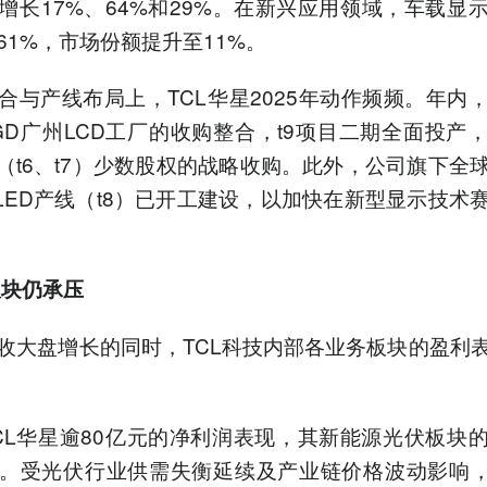
增长17%、64%和29%。在新兴应用领域，车载显
61%，市场份额提升至11%。
合与产线布局上，TCL华星2025年动作频频。年内
GD广州LCD工厂的收购整合，t9项目二期全面投产
线（t6、t7）少数股权的战略收购。此外，公司旗下全
LED产线（t8）已开工建设，以加快在新型显示技术
板块仍承压
收大盘增长的同时，TCL科技内部各业务板块的盈利
CL华星逾80亿元的净利润表现，其新能源光伏板块
。受光伏行业供需失衡延续及产业链价格波动影响，