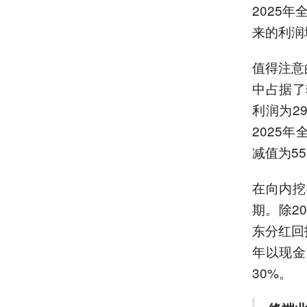
2025
来的利润
值得注意
中占据了
利润为2
2025
减值为55
在向内挖
期。除2
东分红回
年以现金
30%。