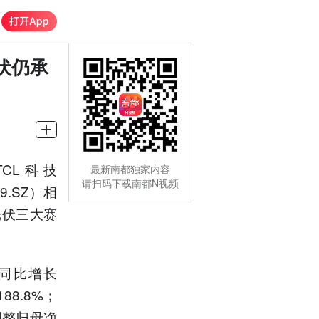
伏仍承
CL科技
最新南都独家内容
请扫码下载南都N视频
9.SZ）相
光伏三大赛
，同比增长
8.8%；
调整归母净