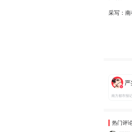
采写：南
严
南方都市报
热门评