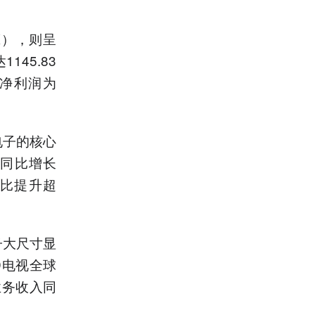
K），则呈
45.83
母净利润为
电子的核心
，同比增长
同比提升超
子大尺寸显
ED电视全球
业务收入同