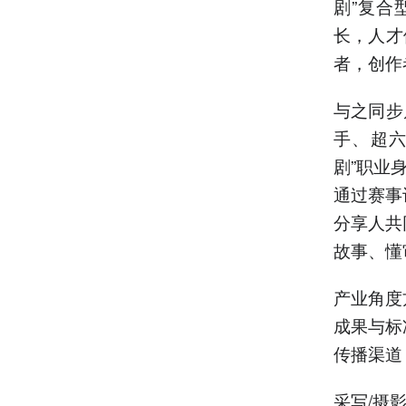
剧”复合
长，人才
者，创作
与之同步
手、超六
剧”职业
通过赛事
分享人共
故事、懂
产业角度
成果与标
传播渠道
采写/摄