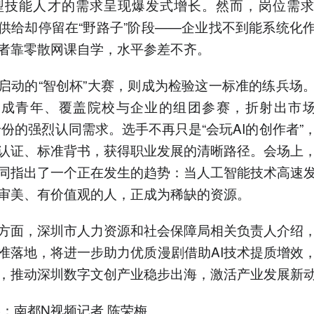
型技能人才的需求呈现爆发式增长。然而，岗位需
供给却停留在“野路子”阶段——企业找不到能系统化
者靠零散网课自学，水平参差不齐。
启动的“智创杯”大赛，则成为检验这一标准的练兵场
成青年、覆盖院校与企业的组团参赛，折射出市场对
身份的强烈认同需求。选手不再只是“会玩AI的创作者”
认证、标准背书，获得职业发展的清晰路径。会场上
同指出了一个正在发生的趋势：当人工智能技术高速
审美、有价值观的人，正成为稀缺的资源。
方面，深圳市人力资源和社会保障局相关负责人介绍
准落地，将进一步助力优质漫剧借助AI技术提质增效
，推动深圳数字文创产业稳步出海，激活产业发展新
影：南都N视频记者 陈荣梅