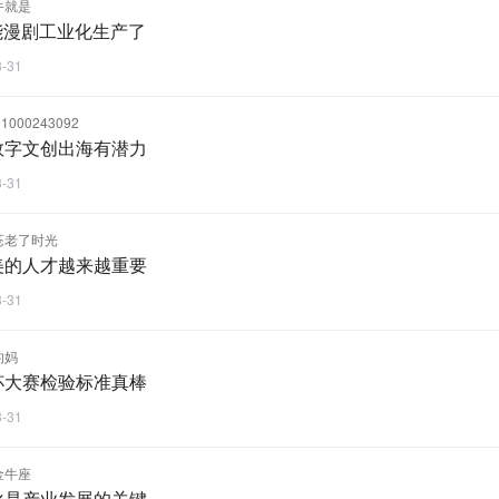
牛就是
能漫剧工业化生产了
3-31
1000243092
数字文创出海有潜力
3-31
苍老了时光
美的人才越来越重要
3-31
的妈
杯大赛检验标准真棒
3-31
金牛座
化是产业发展的关键