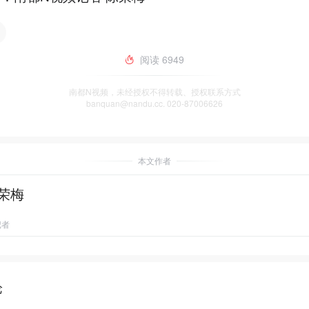
阅读
6949
南都N视频，未经授权不得转载、授权联系方式
banquan@nandu.cc. 020-87006626
本文作者
荣梅
记者
论