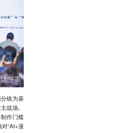
画分镜为基
波主战场。
的制作门槛
“AI+漫