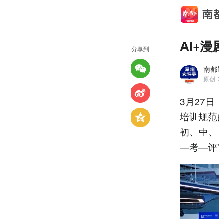
AI+
分享到
南都
原创
3月27
培训规范
初、中、
—考—评