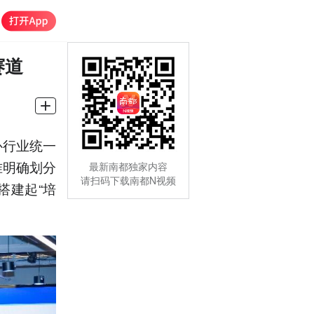
赛道
补行业统一
准明确划分
最新南都独家内容
请扫码下载南都N视频
搭建起“培