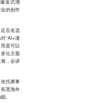
求爆发式增
作业的创作
。近百名选
“AI+漫
，而是可以
，多位主题
发展，会讲
，依托赛事
，拓宽海外
动能。