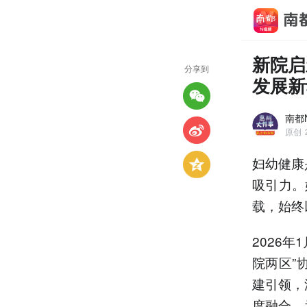
新院启
分享到
发展新
南都
原创
妇幼健康
吸引力。
载，始终
2026
院两区”
建引领，
度融合，