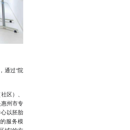
，通过“院
（社区）、
是惠州市专
中心以胚胎
”的服务模
区域”的方