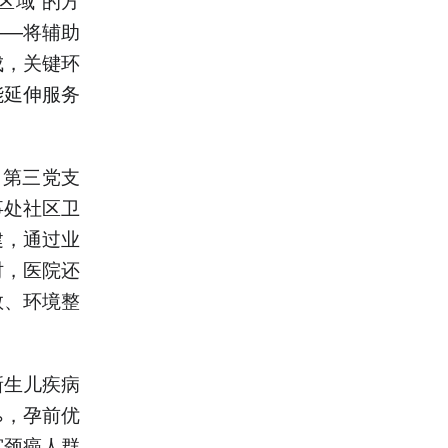
——将辅助
成，关键环
能延伸服务
、第三党支
事处社区卫
建，通过业
时，医院还
教、环境整
新生儿疾病
%，孕前优
宫颈癌人群