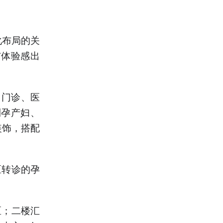
化布局的关
与体验感出
；门诊、医
利孕产妇、
装饰，搭配
区转诊的孕
区；二楼汇