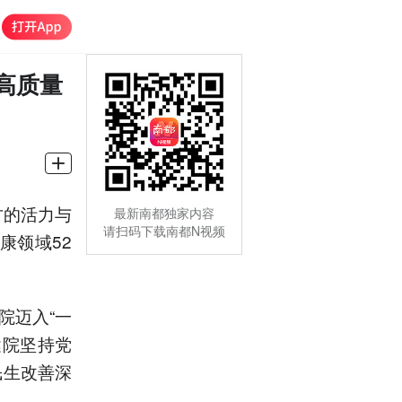
高质量
方的活力与
最新南都独家内容
请扫码下载南都N视频
康领域52
院迈入“一
健院坚持党
民生改善深