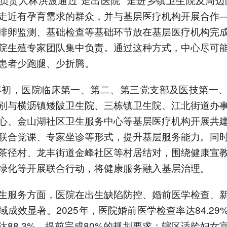
走近有孕育需求的群众，并与基层医疗机构开展合作
排卵监测、基础检查等基础环节放在基层医疗机构完
院生殖专家团队集中负责。通过这种方式，中心尽可
患者少跑腿、少折腾。
年年初，医院临床第一、第二、第三党支部及医技第一
别与横沥镇矮陂卫生院、三栋镇卫生院、江北街道办
心、金山湖社区卫生服务中心等基层医疗机构开展共
联合党课、专家坐诊等形式，提升基层服务能力。同
茶径村、龙丰街道金峰社区等村居结对，围绕健康宣
绿化等开展联合行动，将健康服务融入基层治理。
生服务方面，医院在出生缺陷防控、婚前医学检查、
域成效显著。2025年，医院婚前医学检查率达84.29
达88.3%，提前完成80%的规划要求；辖区适龄妇女