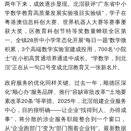
两年下来，成效逐步显现。北滘获评“广东省中小
学数学教育高质量发展实验项目实验镇”，学子在
粤港澳信息科创大赛、世界机器人大赛等赛事屡
获大奖，区教育科创节特等奖数量蝉联全区第
一。全镇28所中小学常态化开展“每日一题”数学微
积累，3个高端数学实验室建成投用，700名“小院
士”在小初高贯通培养通道中成长。“学数学，到北
滘”正在从一句口号变成北滘教育又一张新名片。
政府服务的优化同样关键。过去一年，顺德区深
化“顺心办”服务品牌、推行“容缺审批改革”“土地要
素改革20条”等举措。2025年，北滘组建企业服务
中心，目的很明确——让企业“找得到人、办得成
事”，将分散的涉企服务职能整合到一个窗口，
从“企业跑部门”变为“部门围着企业转”。最新数据