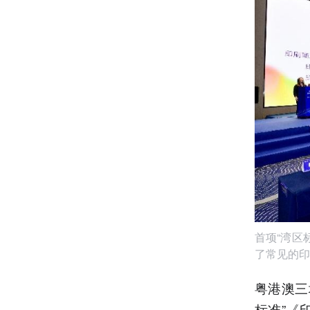
首项“湾区
了常见的印
粤港澳三
标准”《