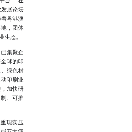
业发展论坛
随着粤港澳
落地，团体
产业生态。
台已集聚企
接全球的印
装、绿色材
推动印刷业
澳，加快研
复制、可推
多重现实压
薄弱五大痛