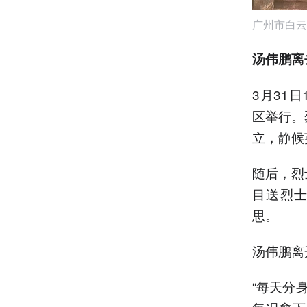
广州市白云
汤伟鹏离
3月31
区举行。
立，静候
随后，烈
目送烈
思。
汤伟鹏离
“每天分