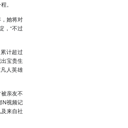
一程。
年，她将对
淀，“不过
员累计超过
献出宝贵生
东凡人英雄
常被亲友不
都N视频记
以及来自社