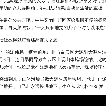
，尤其是汤伟鹏的父亲，最近腰椎和心脏不太好，
年幼的女儿要照顾，姚桂枝只能独自挑起生活的重担
午带公公去医院，中午又匆忙赶回家给腿脚不便的婆
家，再买菜做饭，“一天只有睡觉的几个小时可以休息”
活让她得以短暂逃离丧夫之痛。
90年的汤伟鹏，牺牲前系广州市白云区大源街大源村
年8月6日，连日暴雨导致白云区出现山体垮塌险情。此
几分钟，他还是毫不犹豫地和队友驱车赶到现场转移
突然到来，山体滑坡导致大源村房屋垮塌。“快走！”
伴推开，自己却永远长眠地下，生命从此定格在35岁