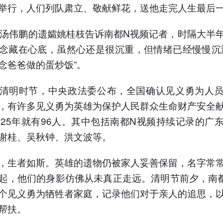
举行，人们列队肃立、敬献鲜花，送他走完人生最后
，汤伟鹏的遗孀姚桂枝告诉南都N视频记者，时隔大半
念藏在心底，虽然心还是很沉重，但情绪已经慢慢沉
念爸爸做的蛋炒饭”。
清明时节，中央政法委公布，全国确认见义勇为人
万人，有许多见义勇为英雄为保护人民群众生命财产安全
025年就有96人。其中包括南都N视频持续记录的广
谢桂、吴秋钟、洪文波等。
，生者如斯。英雄的遗物仍被家人妥善保留，名字常
起，他们的身影仿佛从未真正走远。清明节前夕，南
个见义勇为牺牲者家庭，记录他们对于亲人的追思，
帮扶。