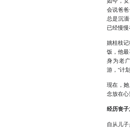
如今，女
会说爸爸
总是沉湎
已经慢慢
姚桂枝记
饭，他最
身为老
游，“计
现在，她
念放在心
经历丧子
自从儿子