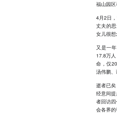
福山园区
4月2日
丈夫的思
女儿很想
又是一年
17.8
命，仅2
汤伟鹏、
逝者已矣
经意间提
者回访四
会各界的