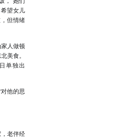
饭，“她们
不希望女儿
重，但情绪
为家人做顿
东北美食。
日单独出
“对他的思
家，老伴经