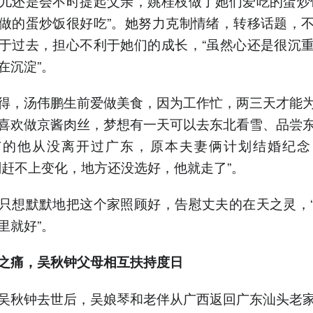
儿还是会不时提起父亲，姚桂枝做了她们爱吃的蛋炒
做的蛋炒饭很好吃”。她努力克制情绪，转移话题，
于过去，担心不利于她们的成长，“虽然心还是很沉
在沉淀”。
得，汤伟鹏生前爱做美食，因为工作忙，两三天才能
喜欢做京酱肉丝，梦想有一天可以去东北看雪、品尝
广的他从没离开过广东，原本夫妻俩计划结婚纪念
划赶不上变化，地方还没选好，他就走了”。
只想默默地把这个家照顾好，告慰丈夫的在天之灵，
里就好”。
之痛，吴秋钟父母相互扶持度日
吴秋钟去世后，吴娘琴和老伴从广西返回广东汕头老