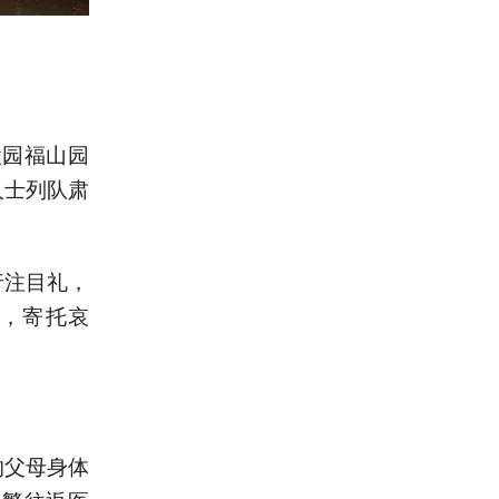
陵园福山园
人士列队肃
行注目礼，
，寄托哀
的父母身体