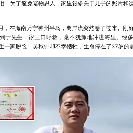
泪。为了避免睹物思人，家里很多关于儿子的照片和
年8月，在海南万宁神州半岛，离岸流突然卷了过来。刚
到于先生一家三口呼救，毫不犹豫地冲进海里。经
生一家脱险，吴秋钟却不幸牺牲，生命停在了37岁的