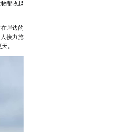
遗物都收起
好在岸边的
多人接力施
夏天。