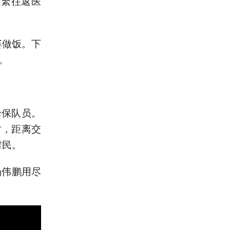
频繁往返医
。
婆做饭。下
。
治保队员。
时，距离交
村民。
汤伟鹏用尽
。