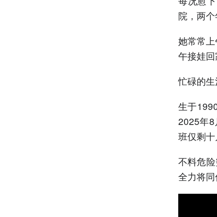
每况愈下
院，两个
她常常上
午接娃回
忙碌的生
生于19
2025
班仅剩十
不料危险
全力将同