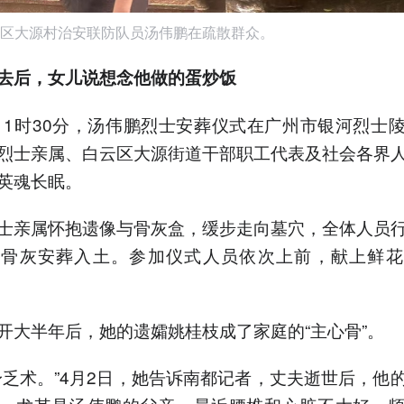
区大源村治安联防队员汤伟鹏在疏散群众。
去后，女儿说想念他做的蛋炒饭
日11时30分，汤伟鹏烈士安葬仪式在广州市银河烈士
烈士亲属、白云区大源街道干部职工代表及社会各界
英魂长眠。
士亲属怀抱遗像与骨灰盒，缓步走向墓穴，全体人员
士骨灰安葬入土。参加仪式人员依次上前，献上鲜花
开大半年后，她的遗孀姚桂枝成了家庭的“主心骨”。
身乏术。”4月2日，她告诉南都记者，丈夫逝世后，他