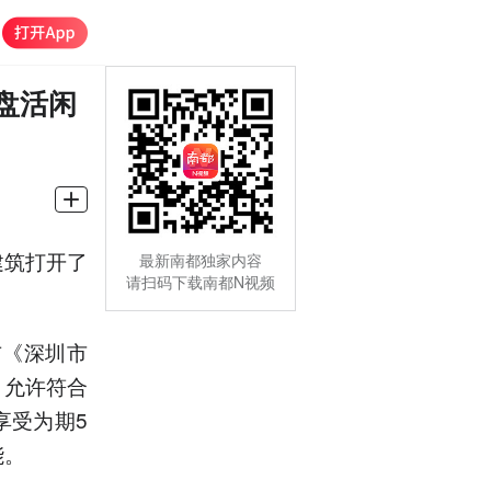
盘活闲
建筑打开了
最新南都独家内容
请扫码下载南都N视频
布《深圳市
，允许符合
享受为期5
能。