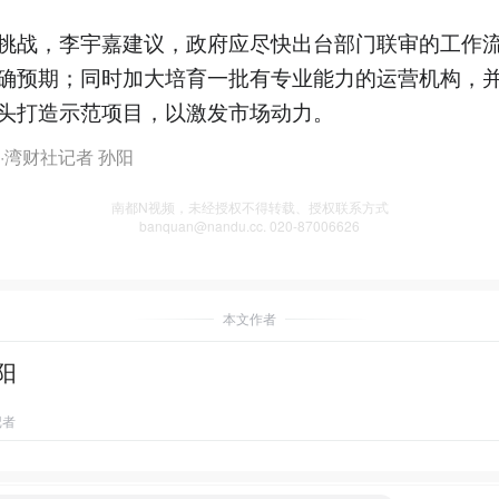
挑战，李宇嘉建议，政府应尽快出台部门联审的工作
确预期；同时加大培育一批有专业能力的运营机构，
头打造示范项目，以激发市场动力。
·湾财社记者 孙阳
南都N视频，未经授权不得转载、授权联系方式
banquan@nandu.cc. 020-87006626
本文作者
阳
记者