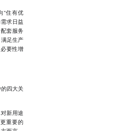
向“住有优
的需求日益
活配套服务
，满足生产
换必要性增
中的四大关
体对新用途
，更重要的
权方而言，