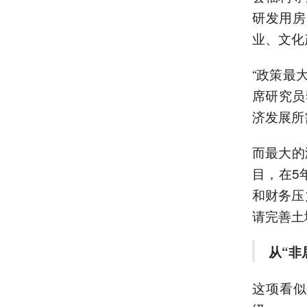
研发用房
业、文化
“政策最
席研究员
济发展所
而最大的
目，在5
和财务压
请完善土
从“非
这项看似