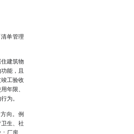
面清单管理
居住建筑物
物功能，且
过竣工验收
使用年限、
的行为。
晰方向。例
疗卫生、社
舍；厂房、