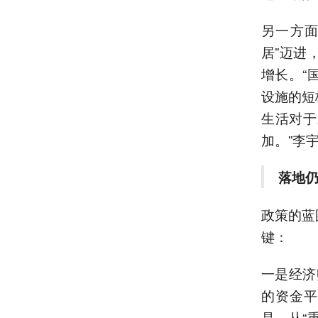
另一方面
居”迈进
增长。“
设施的短
生活对于
加。”李
落地
政策的蓝
键：
一是经济
的资金平
是，从“