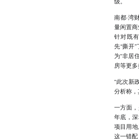
级。
南都·湾
量闲置商
针对既
先“撕开
为“非居
房等更多
“此次新
分析称，
一方面，
年底，深
项目用地
这一错配